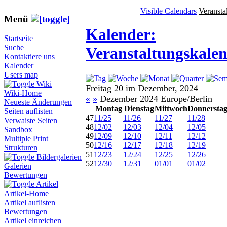
Visible Calendars
Veransta
Menü
Kalender:
Startseite
Suche
Veranstaltungskale
Kontaktiere uns
Kalender
Users map
Wiki
Freitag 20 im Dezember, 2024
Wiki-Home
«
»
Dezember 2024 Europe/Berlin
Neueste Änderungen
Montag
Dienstag
Mittwoch
Donnersta
Seiten auflisten
47
11/25
11/26
11/27
11/28
Verwaiste Seiten
48
12/02
12/03
12/04
12/05
Sandbox
49
12/09
12/10
12/11
12/12
Multiple Print
50
12/16
12/17
12/18
12/19
Strukturen
51
12/23
12/24
12/25
12/26
Bildergalerien
52
12/30
12/31
01/01
01/02
Galerien
Bewertungen
Artikel
Artikel-Home
Artikel auflisten
Bewertungen
Artikel einreichen