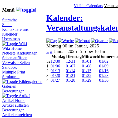
Visible Calendars
Veranst
Menü
Kalender:
Startseite
Suche
Veranstaltungskale
Kontaktiere uns
Kalender
Users map
Wiki
Montag 06 im Januar, 2025
Wiki-Home
«
»
Januar 2025 Europe/Berlin
Neueste Änderungen
Montag
Dienstag
Mittwoch
Donnersta
Seiten auflisten
52
12/30
12/31
01/01
01/02
Verwaiste Seiten
1
01/06
01/07
01/08
01/09
Sandbox
2
01/13
01/14
01/15
01/16
Multiple Print
3
01/20
01/21
01/22
01/23
Strukturen
4
01/27
01/28
01/29
01/30
Bildergalerien
Galerien
Bewertungen
Artikel
Artikel-Home
Artikel auflisten
Bewertungen
Artikel einreichen