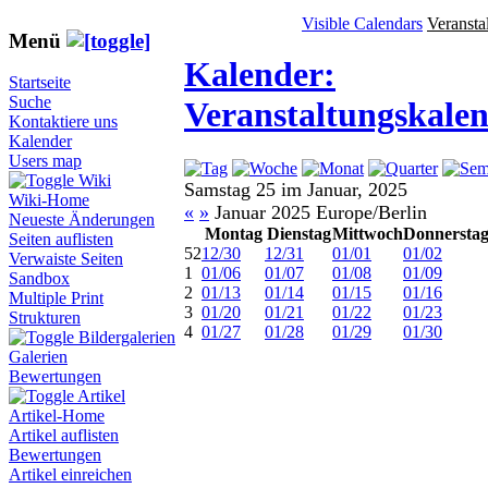
Visible Calendars
Veransta
Menü
Kalender:
Startseite
Suche
Veranstaltungskale
Kontaktiere uns
Kalender
Users map
Wiki
Samstag 25 im Januar, 2025
Wiki-Home
«
»
Januar 2025 Europe/Berlin
Neueste Änderungen
Montag
Dienstag
Mittwoch
Donnersta
Seiten auflisten
52
12/30
12/31
01/01
01/02
Verwaiste Seiten
1
01/06
01/07
01/08
01/09
Sandbox
2
01/13
01/14
01/15
01/16
Multiple Print
3
01/20
01/21
01/22
01/23
Strukturen
4
01/27
01/28
01/29
01/30
Bildergalerien
Galerien
Bewertungen
Artikel
Artikel-Home
Artikel auflisten
Bewertungen
Artikel einreichen