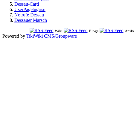
Dessau-Card
UserPagetugrisu
Notrufe Dessau
Dessauer Marsch
Wiki
Blogs
Artik
Powered by
TikiWiki CMS/Groupware