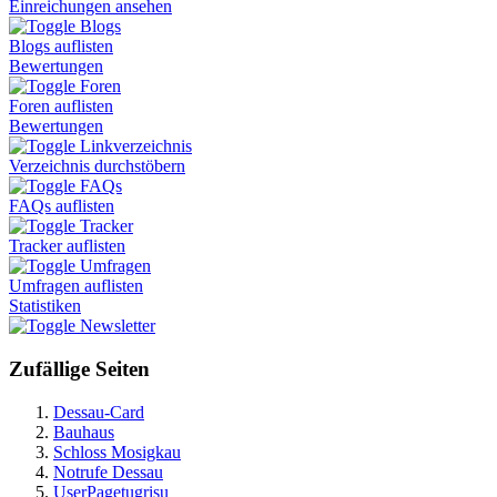
Einreichungen ansehen
Blogs
Blogs auflisten
Bewertungen
Foren
Foren auflisten
Bewertungen
Linkverzeichnis
Verzeichnis durchstöbern
FAQs
FAQs auflisten
Tracker
Tracker auflisten
Umfragen
Umfragen auflisten
Statistiken
Newsletter
Zufällige Seiten
Dessau-Card
Bauhaus
Schloss Mosigkau
Notrufe Dessau
UserPagetugrisu