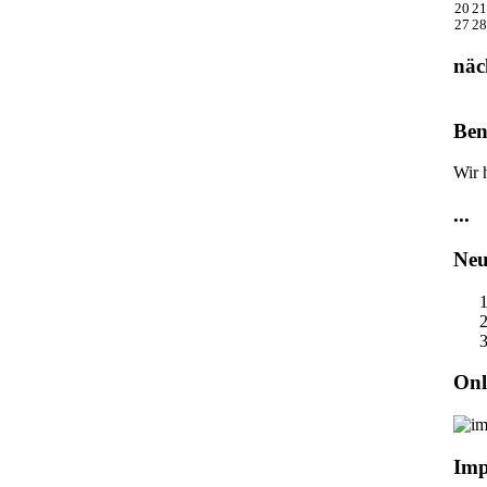
20
21
27
28
näc
Ben
Wir 
...
Neu
Onl
Imp