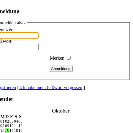
meldung
nmelden als…
nutzer:
ßwort:
Merken
Anmeldung
istrieren
|
Ich habe mein Paßwort vergessen
]
ender
Oktober
M
D
F
S
S
01
02
03
04
05
08
09
10
11
12
16
15
17
18
19