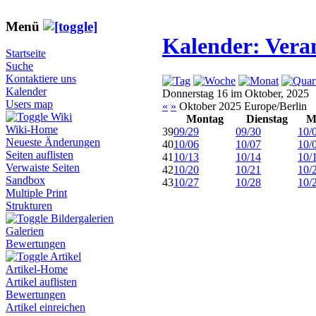
Menü
Kalender: Vera
Startseite
Suche
Kontaktiere uns
Kalender
Donnerstag 16 im Oktober, 2025
Users map
«
»
Oktober 2025 Europe/Berlin
Wiki
Montag
Dienstag
M
Wiki-Home
39
09/29
09/30
10/
Neueste Änderungen
40
10/06
10/07
10/
Seiten auflisten
41
10/13
10/14
10/
Verwaiste Seiten
42
10/20
10/21
10/
Sandbox
43
10/27
10/28
10/
Multiple Print
Strukturen
Bildergalerien
Galerien
Bewertungen
Artikel
Artikel-Home
Artikel auflisten
Bewertungen
Artikel einreichen