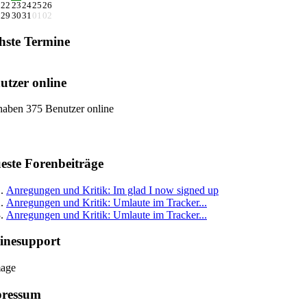
22
23
24
25
26
29
30
31
01
02
hste Termine
utzer online
haben 375 Benutzer online
este Forenbeiträge
Anregungen und Kritik: Im glad I now signed up
Anregungen und Kritik: Umlaute im Tracker...
Anregungen und Kritik: Umlaute im Tracker...
inesupport
ressum