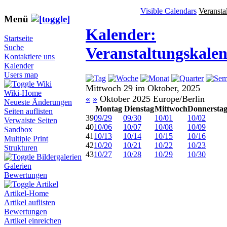
Visible Calendars
Veransta
Menü
Kalender:
Startseite
Suche
Veranstaltungskale
Kontaktiere uns
Kalender
Users map
Wiki
Mittwoch 29 im Oktober, 2025
Wiki-Home
«
»
Oktober 2025 Europe/Berlin
Neueste Änderungen
Montag
Dienstag
Mittwoch
Donnersta
Seiten auflisten
39
09/29
09/30
10/01
10/02
Verwaiste Seiten
40
10/06
10/07
10/08
10/09
Sandbox
41
10/13
10/14
10/15
10/16
Multiple Print
42
10/20
10/21
10/22
10/23
Strukturen
43
10/27
10/28
10/29
10/30
Bildergalerien
Galerien
Bewertungen
Artikel
Artikel-Home
Artikel auflisten
Bewertungen
Artikel einreichen