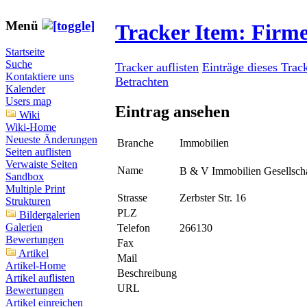
Menü
Tracker Item: Firm
Startseite
Suche
Tracker auflisten
Einträge dieses Trac
Kontaktiere uns
Betrachten
Kalender
Users map
Eintrag ansehen
Wiki
Wiki-Home
Neueste Änderungen
Branche
Immobilien
Seiten auflisten
Verwaiste Seiten
Name
B & V Immobilien Gesellsch
Sandbox
Multiple Print
Strasse
Zerbster Str. 16
Strukturen
PLZ
Bildergalerien
Galerien
Telefon
266130
Bewertungen
Fax
Artikel
Mail
Artikel-Home
Beschreibung
Artikel auflisten
URL
Bewertungen
Artikel einreichen