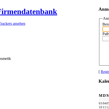
Anm
 Firmendatenbank
Anm
Trackers ansehen
Ben
Paß
smetik
[
Regis
Kale
M
D
27
28
2
03
04
0
10
11
1