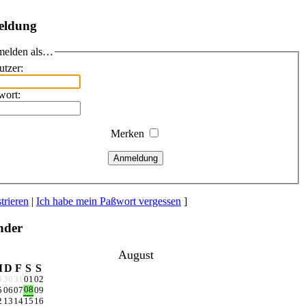
eldung
elden als…
utzer:
wort:
Merken
Anmeldung
trieren
|
Ich habe mein Paßwort vergessen
]
nder
August
M
D
F
S
S
9
30
31
01
02
08
5
06
07
09
2
13
14
15
16