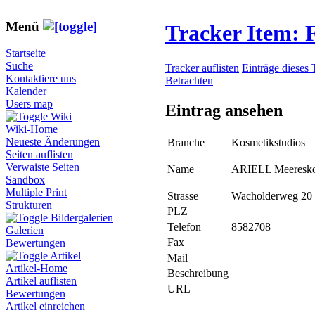
Menü
Tracker Item:
Startseite
Suche
Tracker auflisten
Einträge dieses 
Kontaktiere uns
Betrachten
Kalender
Users map
Eintrag ansehen
Wiki
Wiki-Home
Neueste Änderungen
Branche
Kosmetikstudios
Seiten auflisten
Verwaiste Seiten
Name
ARIELL Meeresko
Sandbox
Multiple Print
Strasse
Wacholderweg 20
Strukturen
PLZ
Bildergalerien
Telefon
8582708
Galerien
Fax
Bewertungen
Artikel
Mail
Artikel-Home
Beschreibung
Artikel auflisten
URL
Bewertungen
Artikel einreichen