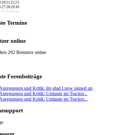
9
20
21
22
23
6
27
28
29
30
2
03
04
05
06
ste Termine
zer online
ben 292 Benutzer online
ste Forenbeiträge
Anregungen und Kritik: Im glad I now signed up
Anregungen und Kritik: Umlaute im Tracker...
Anregungen und Kritik: Umlaute im Tracker...
nesupport
essum