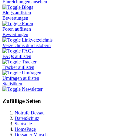
Einreichungen ansehen
Blogs
Blogs auflisten
Bewertungen
Foren
Foren auflisten
Bewertungen
Linkverzeichnis
Verzeichnis durchstöbern
FAQs
FAQs auflisten
Tracker
Tracker auflisten
Umfragen
Umfragen auflisten
Statistiken
Newsletter
Zufällige Seiten
Notrufe Dessau
DatenSchutz
Startseite
HomePage
Dessauer Marsch