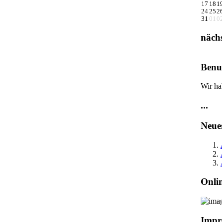
17
18
1
24
25
2
31
01
0
näch
Benut
Wir ha
...
Neue
Onli
Impr