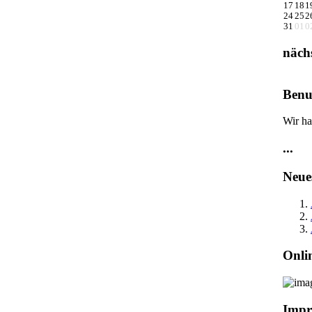
17
18
1
24
25
2
31
01
0
näch
Benu
Wir ha
...
Neue
Onli
Impr