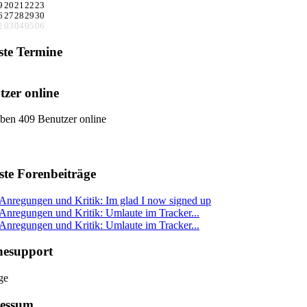
9
20
21
22
23
6
27
28
29
30
2
03
04
05
06
ste Termine
tzer online
ben 409 Benutzer online
ste Forenbeiträge
Anregungen und Kritik: Im glad I now signed up
Anregungen und Kritik: Umlaute im Tracker...
Anregungen und Kritik: Umlaute im Tracker...
nesupport
essum