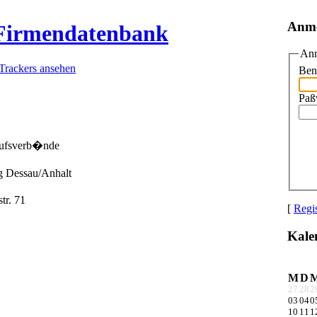
Anm
 Firmendatenbank
Anm
 Trackers ansehen
Ben
Paß
erufsverb�nde
 Dessau/Anhalt
tr. 71
[
Regis
Kale
M
D
27
28
2
03
04
0
10
11
1