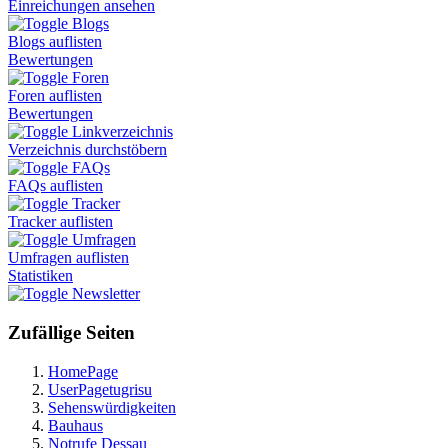
Einreichungen ansehen
Blogs
Blogs auflisten
Bewertungen
Foren
Foren auflisten
Bewertungen
Linkverzeichnis
Verzeichnis durchstöbern
FAQs
FAQs auflisten
Tracker
Tracker auflisten
Umfragen
Umfragen auflisten
Statistiken
Newsletter
Zufällige Seiten
HomePage
UserPagetugrisu
Sehenswürdigkeiten
Bauhaus
Notrufe Dessau