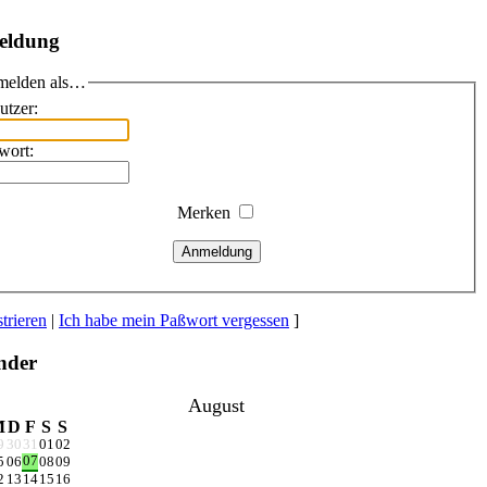
eldung
elden als…
utzer:
wort:
Merken
Anmeldung
trieren
|
Ich habe mein Paßwort vergessen
]
nder
August
M
D
F
S
S
9
30
31
01
02
07
5
06
08
09
2
13
14
15
16