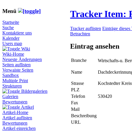
Menü
Tracker Item:
Startseite
Suche
Tracker auflisten
Einträge dieses
Kontaktiere uns
Betrachten
Kalender
Users map
Eintrag ansehen
Wiki
Wiki-Home
Neueste Änderungen
Branche
Wirtschafts-u. B
Seiten auflisten
Verwaiste Seiten
Name
Dachdeckerinnung
Sandbox
Multiple Print
Strasse
Kochstedter Kreiss
Strukturen
PLZ
Bildergalerien
Telefon
530420
Galerien
Bewertungen
Fax
Artikel
Mail
Artikel-Home
Beschreibung
Artikel auflisten
URL
Bewertungen
Artikel einreichen