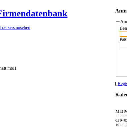
Anm
 Firmendatenbank
Anm
 Trackers ansehen
Ben
Paß
haft mbH
[
Regis
Kale
M
D
27
28
2
03
04
0
10
11
1