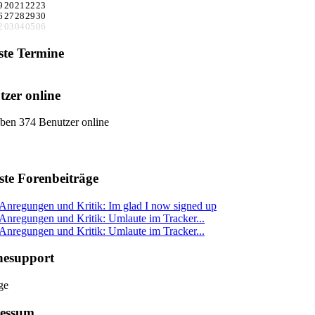
9
20
21
22
23
6
27
28
29
30
2
03
04
05
06
ste Termine
tzer online
ben 374 Benutzer online
ste Forenbeiträge
Anregungen und Kritik: Im glad I now signed up
Anregungen und Kritik: Umlaute im Tracker...
Anregungen und Kritik: Umlaute im Tracker...
nesupport
essum