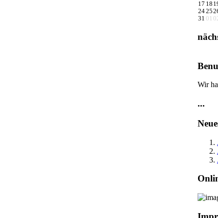
17
18
1
24
25
2
31
01
0
näch
Benu
Wir ha
...
Neue
Onli
Impr