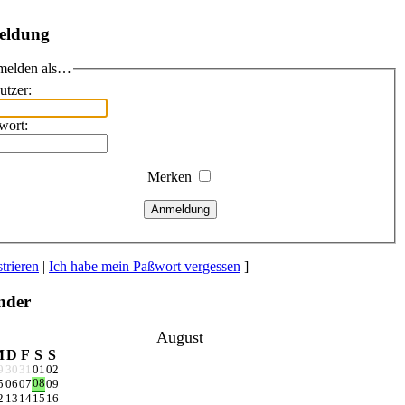
eldung
elden als…
utzer:
wort:
Merken
Anmeldung
trieren
|
Ich habe mein Paßwort vergessen
]
nder
August
M
D
F
S
S
9
30
31
01
02
08
5
06
07
09
2
13
14
15
16