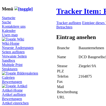
Menü
Tracker Item:
Startseite
Suche
Tracker auflisten
Einträge dieses
Kontaktiere uns
Betrachten
Kalender
Users map
Eintrag ansehen
Wiki
Wiki-Home
Neueste Änderungen
Branche
Bauunternehmen
Seiten auflisten
Verwaiste Seiten
Name
DCD Baugesellsc
Sandbox
Multiple Print
Strasse
Ziegelei 9A
Strukturen
PLZ
Bildergalerien
Telefon
2164875
Galerien
Fax
Bewertungen
Artikel
Mail
Artikel-Home
Beschreibung
Artikel auflisten
URL
Bewertungen
Artikel einreichen