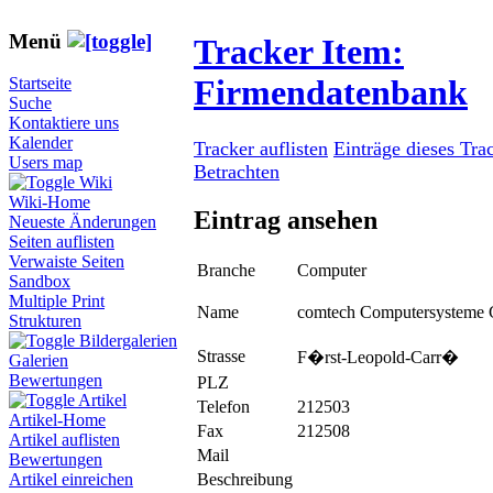
Menü
Tracker Item:
Firmendatenbank
Startseite
Suche
Kontaktiere uns
Kalender
Tracker auflisten
Einträge dieses Tra
Users map
Betrachten
Wiki
Wiki-Home
Eintrag ansehen
Neueste Änderungen
Seiten auflisten
Verwaiste Seiten
Branche
Computer
Sandbox
Multiple Print
Name
comtech Computersystem
Strukturen
Bildergalerien
Strasse
F�rst-Leopold-Carr�
Galerien
Bewertungen
PLZ
Artikel
Telefon
212503
Artikel-Home
Fax
212508
Artikel auflisten
Mail
Bewertungen
Beschreibung
Artikel einreichen