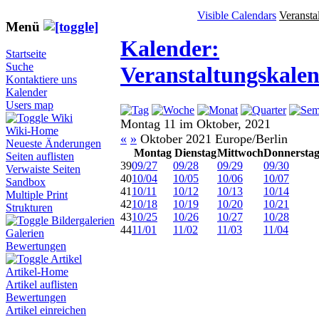
Visible Calendars
Veransta
Menü
Kalender:
Startseite
Suche
Veranstaltungskale
Kontaktiere uns
Kalender
Users map
Wiki
Montag 11 im Oktober, 2021
Wiki-Home
«
»
Oktober 2021 Europe/Berlin
Neueste Änderungen
Montag
Dienstag
Mittwoch
Donnersta
Seiten auflisten
39
09/27
09/28
09/29
09/30
Verwaiste Seiten
40
10/04
10/05
10/06
10/07
Sandbox
41
10/11
10/12
10/13
10/14
Multiple Print
42
10/18
10/19
10/20
10/21
Strukturen
43
10/25
10/26
10/27
10/28
Bildergalerien
44
11/01
11/02
11/03
11/04
Galerien
Bewertungen
Artikel
Artikel-Home
Artikel auflisten
Bewertungen
Artikel einreichen