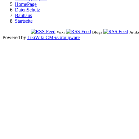
HomePage
DatenSchutz
Bauhaus
Startseite
Wiki
Blogs
Artik
Powered by
TikiWiki CMS/Groupware