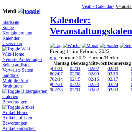
Visible Calendars
Veransta
Menü
Kalender:
Startseite
Suche
Veranstaltungskale
Kontaktiere uns
Kalender
Users map
Wiki
Freitag 11 im Februar, 2022
Wiki-Home
«
»
Februar 2022 Europe/Berlin
Neueste Änderungen
Montag
Dienstag
Mittwoch
Donnerstag
Seiten auflisten
5
01/31
02/01
02/02
02/03
Verwaiste Seiten
6
02/07
02/08
02/09
02/10
Sandbox
7
02/14
02/15
02/16
02/17
Multiple Print
8
02/21
02/22
02/23
02/24
Strukturen
9
02/28
03/01
03/02
03/03
Bildergalerien
Galerien
Bewertungen
Artikel
Artikel-Home
Artikel auflisten
Bewertungen
Artikel einreichen