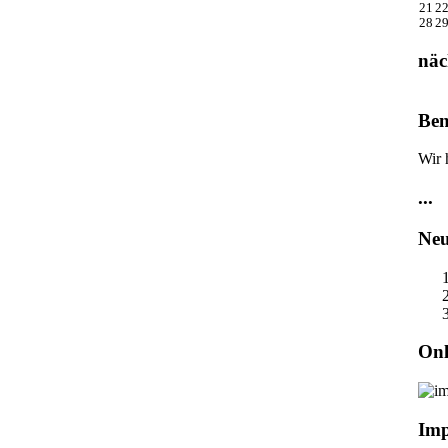
21
2
28
2
näc
Ben
Wir 
...
Neu
Onl
Im