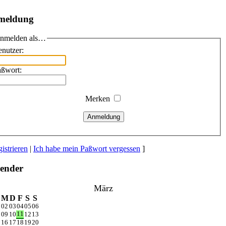
meldung
nmelden als…
nutzer:
aßwort:
Merken
Anmeldung
istrieren
|
Ich habe mein Paßwort vergessen
]
ender
März
M
D
F
S
S
1
02
03
04
05
06
11
8
09
10
12
13
5
16
17
18
19
20