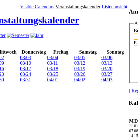
Visible Calendars
Veranstaltungskalender
Listenansicht
An
nstaltungskalender
A
Be
P
ittwoch
Donnerstag
Freitag
Samstag
Sonntag
02
03/03
03/04
03/05
03/06
09
03/10
03/11
03/12
03/13
16
03/17
03/18
03/19
03/20
23
03/24
03/25
03/26
03/27
30
03/31
04/01
04/02
04/03
[
Reg
Kal
M
D
28
0
07
0
14
1