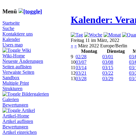
Menü
Kalender: Vera
Startseite
Suche
Kontaktiere uns
Kalender
Freitag 11 im März, 2022
Users map
«
»
März 2022 Europe/Berlin
Wiki
Montag
Dienstag
M
Wiki-Home
9
02/28
03/01
03/
Neueste Änderungen
10
03/07
03/08
03/
Seiten auflisten
11
03/14
03/15
03/
Verwaiste Seiten
12
03/21
03/22
03/
Sandbox
13
03/28
03/29
03/
Multiple Print
Strukturen
Bildergalerien
Galerien
Bewertungen
Artikel
Artikel-Home
Artikel auflisten
Bewertungen
Artikel einreichen