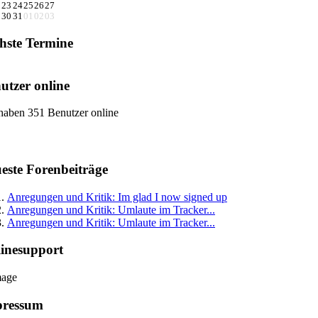
2
23
24
25
26
27
9
30
31
01
02
03
hste Termine
utzer online
haben 351 Benutzer online
este Forenbeiträge
Anregungen und Kritik: Im glad I now signed up
Anregungen und Kritik: Umlaute im Tracker...
Anregungen und Kritik: Umlaute im Tracker...
inesupport
pressum