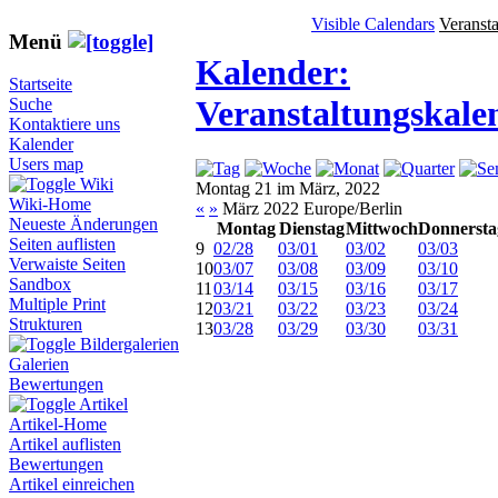
Visible Calendars
Veranst
Menü
Kalender:
Startseite
Veranstaltungskale
Suche
Kontaktiere uns
Kalender
Users map
Wiki
Montag 21 im März, 2022
Wiki-Home
«
»
März 2022 Europe/Berlin
Neueste Änderungen
Montag
Dienstag
Mittwoch
Donnersta
Seiten auflisten
9
02/28
03/01
03/02
03/03
Verwaiste Seiten
10
03/07
03/08
03/09
03/10
Sandbox
11
03/14
03/15
03/16
03/17
Multiple Print
12
03/21
03/22
03/23
03/24
Strukturen
13
03/28
03/29
03/30
03/31
Bildergalerien
Galerien
Bewertungen
Artikel
Artikel-Home
Artikel auflisten
Bewertungen
Artikel einreichen