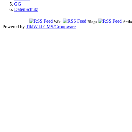
GG
DatenSchutz
Wiki
Blogs
Artik
Powered by
TikiWiki CMS/Groupware