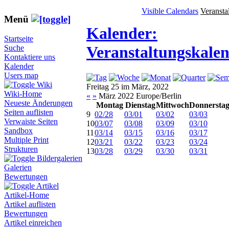
Visible Calendars
Veransta
Menü
Kalender:
Startseite
Veranstaltungskale
Suche
Kontaktiere uns
Kalender
Users map
Wiki
Freitag 25 im März, 2022
Wiki-Home
«
»
März 2022 Europe/Berlin
Neueste Änderungen
Montag
Dienstag
Mittwoch
Donnersta
Seiten auflisten
9
02/28
03/01
03/02
03/03
Verwaiste Seiten
10
03/07
03/08
03/09
03/10
Sandbox
11
03/14
03/15
03/16
03/17
Multiple Print
12
03/21
03/22
03/23
03/24
Strukturen
13
03/28
03/29
03/30
03/31
Bildergalerien
Galerien
Bewertungen
Artikel
Artikel-Home
Artikel auflisten
Bewertungen
Artikel einreichen