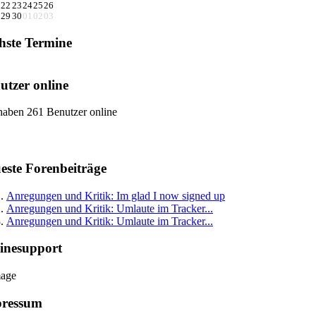
22
23
24
25
26
29
30
01
02
03
hste Termine
utzer online
haben 261 Benutzer online
este Forenbeiträge
Anregungen und Kritik: Im glad I now signed up
Anregungen und Kritik: Umlaute im Tracker...
Anregungen und Kritik: Umlaute im Tracker...
inesupport
ressum