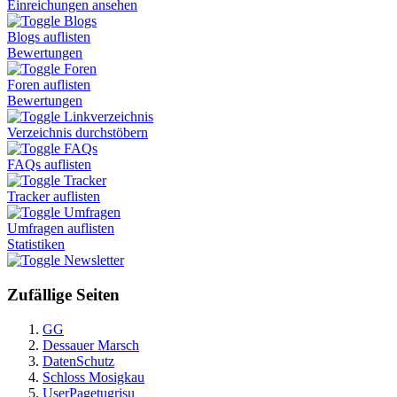
Einreichungen ansehen
Blogs
Blogs auflisten
Bewertungen
Foren
Foren auflisten
Bewertungen
Linkverzeichnis
Verzeichnis durchstöbern
FAQs
FAQs auflisten
Tracker
Tracker auflisten
Umfragen
Umfragen auflisten
Statistiken
Newsletter
Zufällige Seiten
GG
Dessauer Marsch
DatenSchutz
Schloss Mosigkau
UserPagetugrisu