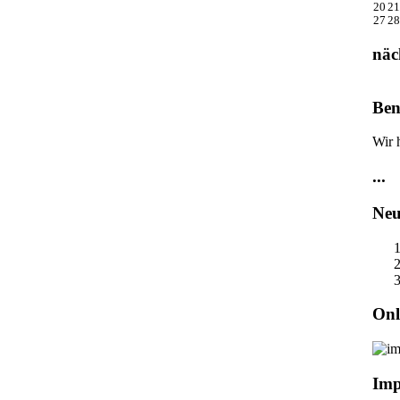
20
21
27
28
näc
Ben
Wir 
...
Neu
Onl
Imp