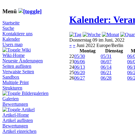
Menü
Kalender: Vera
Startseite
Suche
Kontaktiere uns
Kalender
Donnerstag 09 im Juni, 2022
Users map
«
»
Juni 2022 Europe/Berlin
Wiki
Montag
Dienstag
M
Wiki-Home
22
05/30
05/31
06/
Neueste Änderungen
23
06/06
06/07
06/
Seiten auflisten
24
06/13
06/14
06/
Verwaiste Seiten
25
06/20
06/21
06/
Sandbox
26
06/27
06/28
06/
Multiple Print
Strukturen
Bildergalerien
Galerien
Bewertungen
Artikel
Artikel-Home
Artikel auflisten
Bewertungen
Artikel einreichen