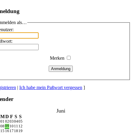
meldung
nmelden als…
nutzer:
ßwort:
Merken
Anmeldung
istrieren
|
Ich habe mein Paßwort vergessen
]
ender
Juni
M
D
F
S
S
01
02
03
04
05
09
08
10
11
12
15
16
17
18
19