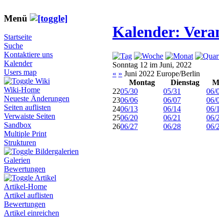
Menü
Kalender: Vera
Startseite
Suche
Kontaktiere uns
Kalender
Sonntag 12 im Juni, 2022
Users map
«
»
Juni 2022 Europe/Berlin
Wiki
Montag
Dienstag
M
Wiki-Home
22
05/30
05/31
06/
Neueste Änderungen
23
06/06
06/07
06/
Seiten auflisten
24
06/13
06/14
06/
Verwaiste Seiten
25
06/20
06/21
06/
Sandbox
26
06/27
06/28
06/
Multiple Print
Strukturen
Bildergalerien
Galerien
Bewertungen
Artikel
Artikel-Home
Artikel auflisten
Bewertungen
Artikel einreichen