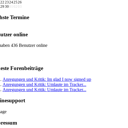
22
23
24
25
26
29
30
01
02
03
hste Termine
utzer online
haben 436 Benutzer online
este Forenbeiträge
Anregungen und Kritik: Im glad I now signed up
Anregungen und Kritik: Umlaute im Tracker...
Anregungen und Kritik: Umlaute im Tracker...
inesupport
ressum