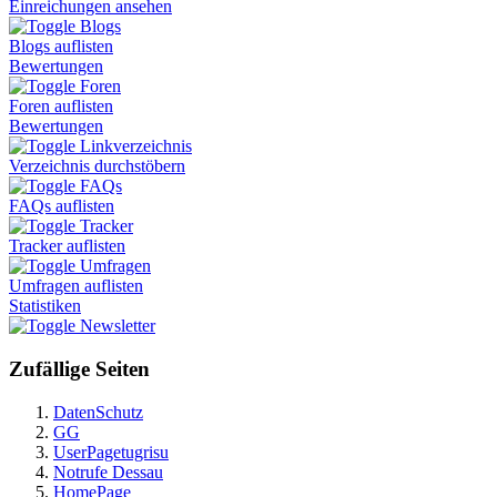
Einreichungen ansehen
Blogs
Blogs auflisten
Bewertungen
Foren
Foren auflisten
Bewertungen
Linkverzeichnis
Verzeichnis durchstöbern
FAQs
FAQs auflisten
Tracker
Tracker auflisten
Umfragen
Umfragen auflisten
Statistiken
Newsletter
Zufällige Seiten
DatenSchutz
GG
UserPagetugrisu
Notrufe Dessau
HomePage