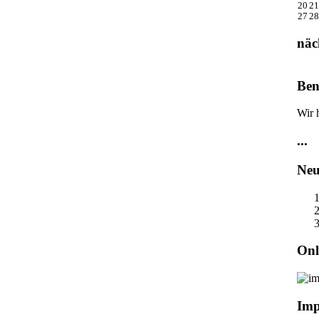
20
21
27
28
näc
Ben
Wir 
...
Neu
Onl
Imp