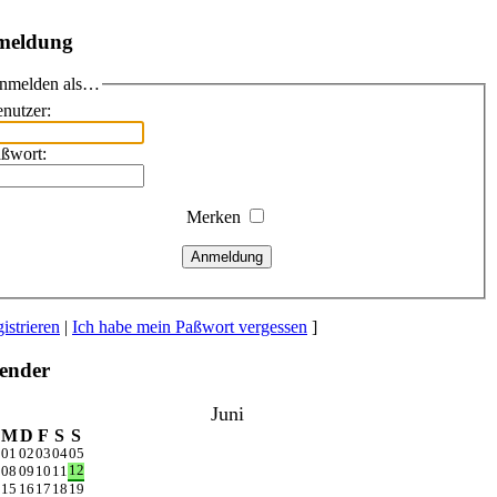
meldung
nmelden als…
nutzer:
ßwort:
Merken
Anmeldung
istrieren
|
Ich habe mein Paßwort vergessen
]
ender
Juni
M
D
F
S
S
01
02
03
04
05
12
08
09
10
11
15
16
17
18
19