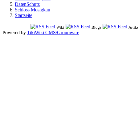
DatenSchutz
Schloss Mosigkau
Startseite
Wiki
Blogs
Artik
Powered by
TikiWiki CMS/Groupware