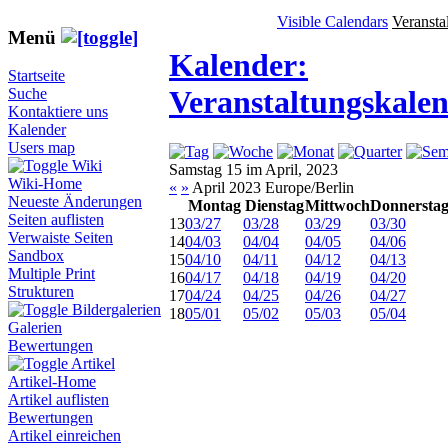
Visible Calendars
Veransta
Menü
Kalender:
Startseite
Veranstaltungskale
Suche
Kontaktiere uns
Kalender
Users map
Wiki
Samstag 15 im April, 2023
Wiki-Home
«
»
April 2023 Europe/Berlin
Neueste Änderungen
Montag
Dienstag
Mittwoch
Donnersta
Seiten auflisten
13
03/27
03/28
03/29
03/30
Verwaiste Seiten
14
04/03
04/04
04/05
04/06
Sandbox
15
04/10
04/11
04/12
04/13
Multiple Print
16
04/17
04/18
04/19
04/20
Strukturen
17
04/24
04/25
04/26
04/27
Bildergalerien
18
05/01
05/02
05/03
05/04
Galerien
Bewertungen
Artikel
Artikel-Home
Artikel auflisten
Bewertungen
Artikel einreichen