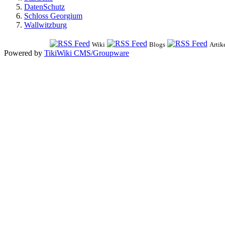
DatenSchutz
Schloss Georgium
Wallwitzburg
Wiki
Blogs
Artik
Powered by
TikiWiki CMS/Groupware