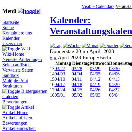
Visible Calendars
Veransta
Menü
Kalender:
Startseite
Suche
Veranstaltungskale
Kontaktiere uns
Kalender
Users map
Wiki
Donnerstag 20 im April, 2023
Wiki-Home
«
»
April 2023 Europe/Berlin
Neueste Änderungen
Montag
Dienstag
Mittwoch
Donnersta
Seiten auflisten
13
03/27
03/28
03/29
03/30
Verwaiste Seiten
14
04/03
04/04
04/05
04/06
Sandbox
15
04/10
04/11
04/12
04/13
Multiple Print
16
04/17
04/18
04/19
04/20
Strukturen
17
04/24
04/25
04/26
04/27
Bildergalerien
18
05/01
05/02
05/03
05/04
Galerien
Bewertungen
Artikel
Artikel-Home
Artikel auflisten
Bewertungen
Artikel einreichen