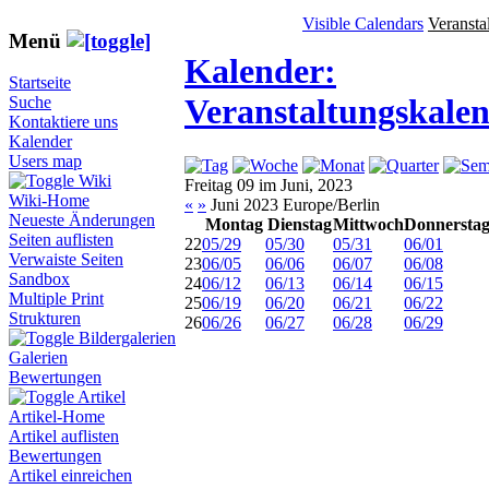
Visible Calendars
Veransta
Menü
Kalender:
Startseite
Veranstaltungskale
Suche
Kontaktiere uns
Kalender
Users map
Wiki
Freitag 09 im Juni, 2023
Wiki-Home
«
»
Juni 2023 Europe/Berlin
Neueste Änderungen
Montag
Dienstag
Mittwoch
Donnersta
Seiten auflisten
22
05/29
05/30
05/31
06/01
Verwaiste Seiten
23
06/05
06/06
06/07
06/08
Sandbox
24
06/12
06/13
06/14
06/15
Multiple Print
25
06/19
06/20
06/21
06/22
Strukturen
26
06/26
06/27
06/28
06/29
Bildergalerien
Galerien
Bewertungen
Artikel
Artikel-Home
Artikel auflisten
Bewertungen
Artikel einreichen