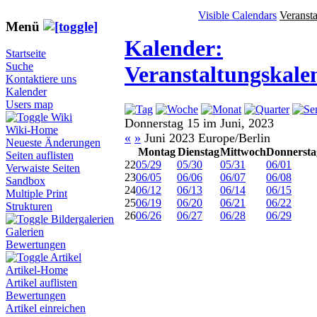
Visible Calendars
Veranst
Menü
Kalender:
Startseite
Suche
Veranstaltungskale
Kontaktiere uns
Kalender
Users map
Wiki
Donnerstag 15 im Juni, 2023
Wiki-Home
«
»
Juni 2023 Europe/Berlin
Neueste Änderungen
Montag
Dienstag
Mittwoch
Donnersta
Seiten auflisten
22
05/29
05/30
05/31
06/01
Verwaiste Seiten
23
06/05
06/06
06/07
06/08
Sandbox
24
06/12
06/13
06/14
06/15
Multiple Print
25
06/19
06/20
06/21
06/22
Strukturen
26
06/26
06/27
06/28
06/29
Bildergalerien
Galerien
Bewertungen
Artikel
Artikel-Home
Artikel auflisten
Bewertungen
Artikel einreichen