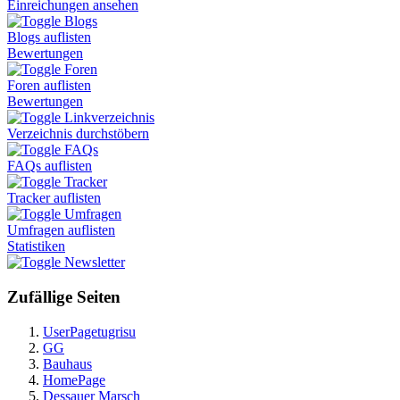
Einreichungen ansehen
Blogs
Blogs auflisten
Bewertungen
Foren
Foren auflisten
Bewertungen
Linkverzeichnis
Verzeichnis durchstöbern
FAQs
FAQs auflisten
Tracker
Tracker auflisten
Umfragen
Umfragen auflisten
Statistiken
Newsletter
Zufällige Seiten
UserPagetugrisu
GG
Bauhaus
HomePage
Dessauer Marsch