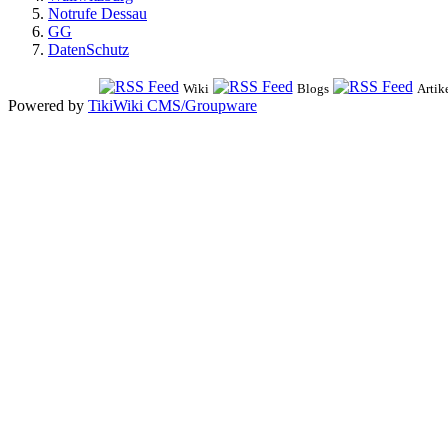
Notrufe Dessau
GG
DatenSchutz
Wiki
Blogs
Artik
Powered by
TikiWiki CMS/Groupware