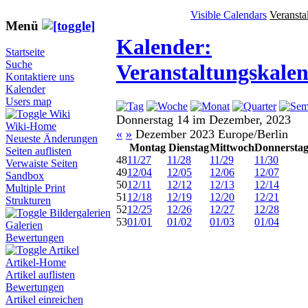
Visible Calendars
Veransta
Menü
Kalender:
Startseite
Suche
Veranstaltungskale
Kontaktiere uns
Kalender
Users map
Wiki
Donnerstag 14 im Dezember, 2023
Wiki-Home
«
»
Dezember 2023 Europe/Berlin
Neueste Änderungen
Montag
Dienstag
Mittwoch
Donnersta
Seiten auflisten
48
11/27
11/28
11/29
11/30
Verwaiste Seiten
49
12/04
12/05
12/06
12/07
Sandbox
50
12/11
12/12
12/13
12/14
Multiple Print
51
12/18
12/19
12/20
12/21
Strukturen
52
12/25
12/26
12/27
12/28
Bildergalerien
53
01/01
01/02
01/03
01/04
Galerien
Bewertungen
Artikel
Artikel-Home
Artikel auflisten
Bewertungen
Artikel einreichen