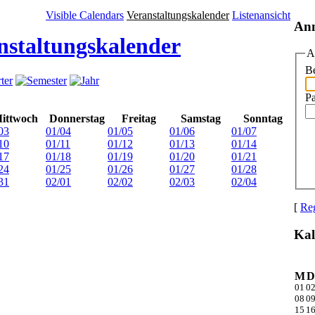
Visible Calendars
Veranstaltungskalender
Listenansicht
An
nstaltungskalender
A
Be
P
ittwoch
Donnerstag
Freitag
Samstag
Sonntag
03
01/04
01/05
01/06
01/07
10
01/11
01/12
01/13
01/14
17
01/18
01/19
01/20
01/21
24
01/25
01/26
01/27
01/28
31
02/01
02/02
02/03
02/04
[
Reg
Kal
M
D
01
0
08
0
15
1