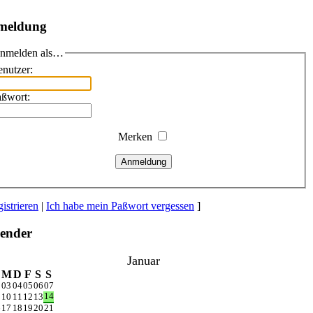
meldung
nmelden als…
nutzer:
aßwort:
Merken
Anmeldung
istrieren
|
Ich habe mein Paßwort vergessen
]
ender
Januar
M
D
F
S
S
2
03
04
05
06
07
14
9
10
11
12
13
6
17
18
19
20
21