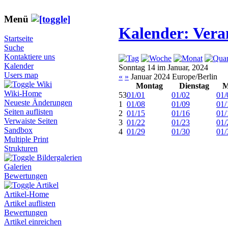
Menü
Kalender: Vera
Startseite
Suche
Kontaktiere uns
Kalender
Sonntag 14 im Januar, 2024
Users map
«
»
Januar 2024 Europe/Berlin
Wiki
Montag
Dienstag
M
Wiki-Home
53
01/01
01/02
01/
Neueste Änderungen
1
01/08
01/09
01/
Seiten auflisten
2
01/15
01/16
01/
Verwaiste Seiten
3
01/22
01/23
01/
Sandbox
4
01/29
01/30
01/
Multiple Print
Strukturen
Bildergalerien
Galerien
Bewertungen
Artikel
Artikel-Home
Artikel auflisten
Bewertungen
Artikel einreichen