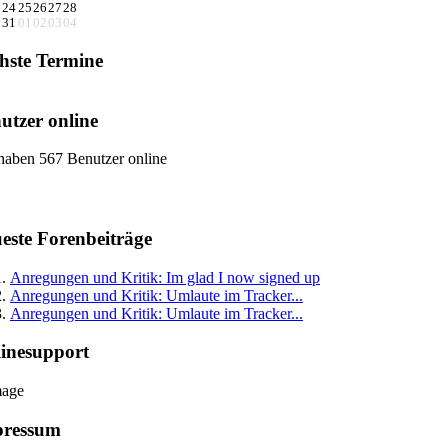
3
24
25
26
27
28
0
31
01
02
03
04
hste Termine
utzer online
haben 567 Benutzer online
este Forenbeiträge
Anregungen und Kritik: Im glad I now signed up
Anregungen und Kritik: Umlaute im Tracker...
Anregungen und Kritik: Umlaute im Tracker...
inesupport
pressum