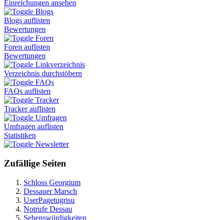
Einreichungen ansehen
Blogs
Blogs auflisten
Bewertungen
Foren
Foren auflisten
Bewertungen
Linkverzeichnis
Verzeichnis durchstöbern
FAQs
FAQs auflisten
Tracker
Tracker auflisten
Umfragen
Umfragen auflisten
Statistiken
Newsletter
Zufällige Seiten
Schloss Georgium
Dessauer Marsch
UserPagetugrisu
Notrufe Dessau
Sehenswürdigkeiten