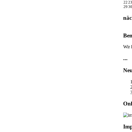
22
2
29
3
näc
Ben
Wir 
...
Neu
Onl
Im