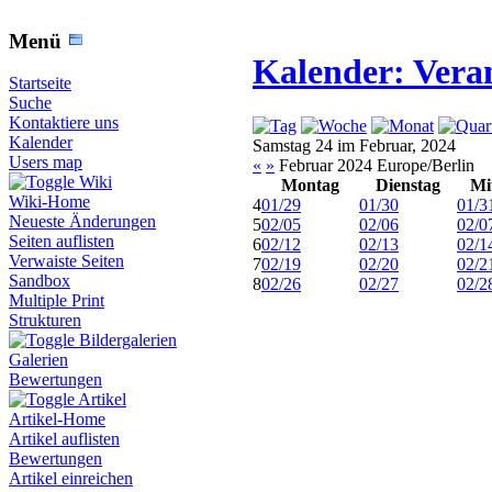
Menü
Kalender: Vera
Startseite
Suche
Kontaktiere uns
Kalender
Samstag 24 im Februar, 2024
Users map
«
»
Februar 2024 Europe/Berlin
Wiki
Montag
Dienstag
Mi
Wiki-Home
4
01/29
01/30
01/3
Neueste Änderungen
5
02/05
02/06
02/0
Seiten auflisten
6
02/12
02/13
02/1
Verwaiste Seiten
7
02/19
02/20
02/2
Sandbox
8
02/26
02/27
02/2
Multiple Print
Strukturen
Bildergalerien
Galerien
Bewertungen
Artikel
Artikel-Home
Artikel auflisten
Bewertungen
Artikel einreichen