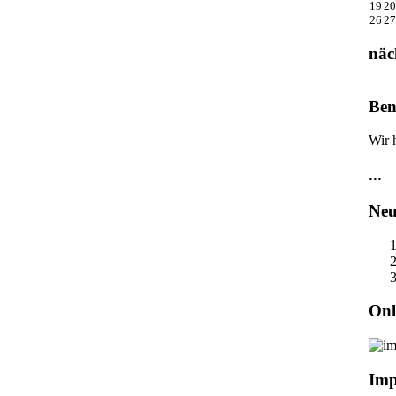
19
20
26
27
näc
Ben
Wir 
...
Neu
Onl
Imp