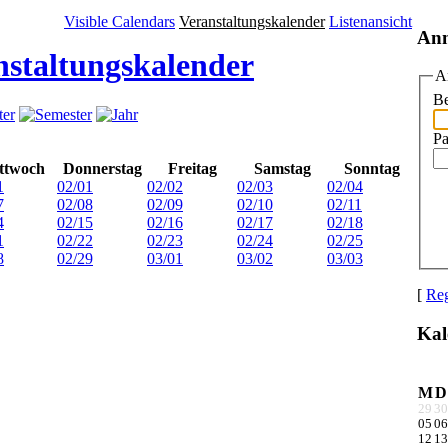
Visible Calendars
Veranstaltungskalender
Listenansicht
An
nstaltungskalender
A
Be
Pa
ttwoch
Donnerstag
Freitag
Samstag
Sonntag
1
02/01
02/02
02/03
02/04
7
02/08
02/09
02/10
02/11
4
02/15
02/16
02/17
02/18
1
02/22
02/23
02/24
02/25
8
02/29
03/01
03/02
03/03
[
Reg
Kal
M
D
29
30
05
06
12
13