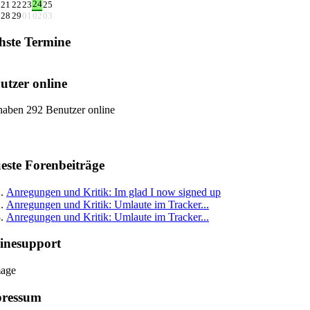
24
21
22
23
25
28
29
01
02
03
hste Termine
utzer online
haben 292 Benutzer online
este Forenbeiträge
Anregungen und Kritik: Im glad I now signed up
Anregungen und Kritik: Umlaute im Tracker...
Anregungen und Kritik: Umlaute im Tracker...
inesupport
ressum