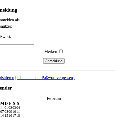
meldung
nmelden als…
nutzer:
ßwort:
Merken
Anmeldung
istrieren
|
Ich habe mein Paßwort vergessen
]
ender
Februar
M
D
F
S
S
31
01
02
03
04
07
08
09
10
11
14
15
16
17
18