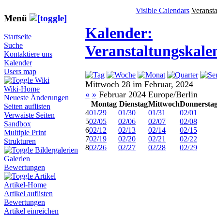
Visible Calendars
Veranst
Menü
Kalender:
Startseite
Suche
Veranstaltungskale
Kontaktiere uns
Kalender
Users map
Wiki
Mittwoch 28 im Februar, 2024
Wiki-Home
«
»
Februar 2024 Europe/Berlin
Neueste Änderungen
Montag
Dienstag
Mittwoch
Donnersta
Seiten auflisten
4
01/29
01/30
01/31
02/01
Verwaiste Seiten
5
02/05
02/06
02/07
02/08
Sandbox
6
02/12
02/13
02/14
02/15
Multiple Print
7
02/19
02/20
02/21
02/22
Strukturen
8
02/26
02/27
02/28
02/29
Bildergalerien
Galerien
Bewertungen
Artikel
Artikel-Home
Artikel auflisten
Bewertungen
Artikel einreichen