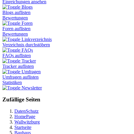
Einreichungen ansehen
Blogs
Blogs auflisten
Bewertungen
Foren
Foren auflisten
Bewertungen
Linkverzeichnis
Verzeichnis durchstöbern
FAQs
FAQs auflisten
Tracker
Tracker auflisten
Umfragen
Umfragen auflisten
Statistiken
Newsletter
Zufällige Seiten
DatenSchutz
HomePage
Wallwitzburg
Startseite
Bauhaus