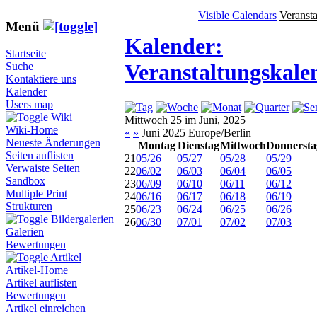
Visible Calendars
Veranst
Menü
Kalender:
Startseite
Veranstaltungskale
Suche
Kontaktiere uns
Kalender
Users map
Wiki
Mittwoch 25 im Juni, 2025
Wiki-Home
«
»
Juni 2025 Europe/Berlin
Neueste Änderungen
Montag
Dienstag
Mittwoch
Donnersta
Seiten auflisten
21
05/26
05/27
05/28
05/29
Verwaiste Seiten
22
06/02
06/03
06/04
06/05
Sandbox
23
06/09
06/10
06/11
06/12
Multiple Print
24
06/16
06/17
06/18
06/19
Strukturen
25
06/23
06/24
06/25
06/26
Bildergalerien
26
06/30
07/01
07/02
07/03
Galerien
Bewertungen
Artikel
Artikel-Home
Artikel auflisten
Bewertungen
Artikel einreichen