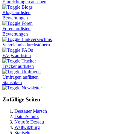
Einreichungen ansehen
Blogs
Blogs auflisten
Bewertungen
Foren
Foren auflisten
Bewertungen
Linkverzeichnis
Verzeichnis durchstöbern
FAQs
FAQs auflisten
Tracker
Tracker auflisten
Umfragen
Umfragen auflisten
Statistiken
Newsletter
Zufällige Seiten
Dessauer Marsch
DatenSchutz
Notrufe Dessau
Wallwitzburg
Startseite