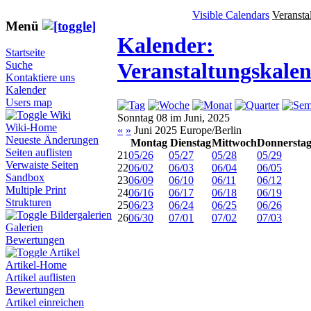
Visible Calendars
Veransta
Menü
Kalender:
Startseite
Veranstaltungskale
Suche
Kontaktiere uns
Kalender
Users map
Wiki
Sonntag 08 im Juni, 2025
Wiki-Home
«
»
Juni 2025 Europe/Berlin
Neueste Änderungen
Montag
Dienstag
Mittwoch
Donnersta
Seiten auflisten
21
05/26
05/27
05/28
05/29
Verwaiste Seiten
22
06/02
06/03
06/04
06/05
Sandbox
23
06/09
06/10
06/11
06/12
Multiple Print
24
06/16
06/17
06/18
06/19
Strukturen
25
06/23
06/24
06/25
06/26
Bildergalerien
26
06/30
07/01
07/02
07/03
Galerien
Bewertungen
Artikel
Artikel-Home
Artikel auflisten
Bewertungen
Artikel einreichen