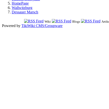
HomePage
Wallwitzburg
Dessauer Marsch
Wiki
Blogs
Artik
Powered by
TikiWiki CMS/Groupware