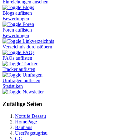
Einreichungen ansehen
Blogs
Blogs auflisten
Bewertungen
Foren
Foren auflisten
Bewertungen
Linkverzeichnis
Verzeichnis durchstöbern
FAQs
FAQs auflisten
Tracker
Tracker auflisten
Umfragen
Umfragen auflisten
Statistiken
Newsletter
Zufällige Seiten
Notrufe Dessau
HomePage
Bauhaus
UserPagetugrisu
GG