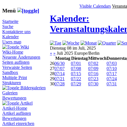
Visible Calendars
Veranst
Menü
Kalender:
Startseite
Veranstaltungskale
Suche
Kontaktiere uns
Kalender
Users map
Wiki
Dienstag 08 im Juli, 2025
Wiki-Home
«
»
Juli 2025 Europe/Berlin
Neueste Änderungen
Montag
Dienstag
Mittwoch
Donnersta
Seiten auflisten
26
06/30
07/01
07/02
07/03
Verwaiste Seiten
27
07/07
07/08
07/09
07/10
Sandbox
28
07/14
07/15
07/16
07/17
Multiple Print
29
07/21
07/22
07/23
07/24
Strukturen
30
07/28
07/29
07/30
07/31
Bildergalerien
Galerien
Bewertungen
Artikel
Artikel-Home
Artikel auflisten
Bewertungen
Artikel einreichen