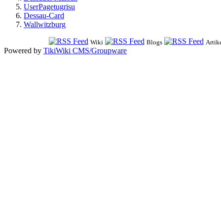
UserPagetugrisu
Dessau-Card
Wallwitzburg
Wiki
Blogs
Artik
Powered by
TikiWiki CMS/Groupware