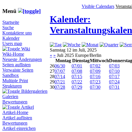
Visible Calendars
Veransta
Menü
Kalender:
Startseite
Veranstaltungskale
Suche
Kontaktiere uns
Kalender
Users map
Wiki
Samstag 12 im Juli, 2025
Wiki-Home
«
»
Juli 2025 Europe/Berlin
Neueste Änderungen
Montag
Dienstag
Mittwoch
Donnersta
Seiten auflisten
26
06/30
07/01
07/02
07/03
Verwaiste Seiten
27
07/07
07/08
07/09
07/10
Sandbox
28
07/14
07/15
07/16
07/17
Multiple Print
29
07/21
07/22
07/23
07/24
Strukturen
30
07/28
07/29
07/30
07/31
Bildergalerien
Galerien
Bewertungen
Artikel
Artikel-Home
Artikel auflisten
Bewertungen
Artikel einreichen