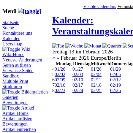
Visible Calendars
Veranst
Menü
Kalender:
Startseite
Suche
Veranstaltungskale
Kontaktiere uns
Kalender
Users map
Wiki
Freitag 13 im Februar, 2026
Wiki-Home
«
»
Februar 2026 Europe/Berlin
Neueste Änderungen
Montag
Dienstag
Mittwoch
Donnersta
Seiten auflisten
4
01/26
01/27
01/28
01/29
Verwaiste Seiten
5
02/02
02/03
02/04
02/05
Sandbox
6
02/09
02/10
02/11
02/12
Multiple Print
7
02/16
02/17
02/18
02/19
Strukturen
8
02/23
02/24
02/25
02/26
Bildergalerien
Galerien
Bewertungen
Artikel
Artikel-Home
Artikel auflisten
Bewertungen
Artikel einreichen