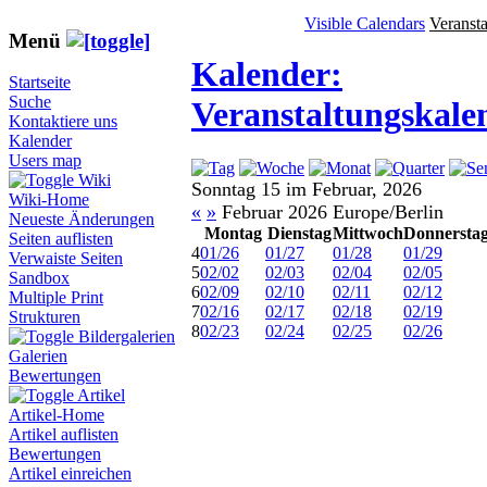
Visible Calendars
Veranst
Menü
Kalender:
Startseite
Suche
Veranstaltungskale
Kontaktiere uns
Kalender
Users map
Wiki
Sonntag 15 im Februar, 2026
Wiki-Home
«
»
Februar 2026 Europe/Berlin
Neueste Änderungen
Montag
Dienstag
Mittwoch
Donnersta
Seiten auflisten
4
01/26
01/27
01/28
01/29
Verwaiste Seiten
5
02/02
02/03
02/04
02/05
Sandbox
6
02/09
02/10
02/11
02/12
Multiple Print
7
02/16
02/17
02/18
02/19
Strukturen
8
02/23
02/24
02/25
02/26
Bildergalerien
Galerien
Bewertungen
Artikel
Artikel-Home
Artikel auflisten
Bewertungen
Artikel einreichen