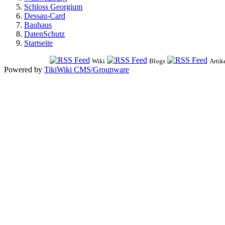
Schloss Georgium
Dessau-Card
Bauhaus
DatenSchutz
Startseite
Wiki
Blogs
Artik
Powered by
TikiWiki CMS/Groupware