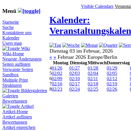
Visible Calendars
Veransta
Menü
Kalender:
Startseite
Suche
Veranstaltungskale
Kontaktiere uns
Kalender
Users map
Wiki
Dienstag 03 im Februar, 2026
Wiki-Home
«
»
Februar 2026 Europe/Berlin
Neueste Änderungen
Montag
Dienstag
Mittwoch
Donnerstag
Seiten auflisten
4
01/26
01/27
01/28
01/29
Verwaiste Seiten
5
02/02
02/03
02/04
02/05
Sandbox
6
02/09
02/10
02/11
02/12
Multiple Print
7
02/16
02/17
02/18
02/19
Strukturen
8
02/23
02/24
02/25
02/26
Bildergalerien
Galerien
Bewertungen
Artikel
Artikel-Home
Artikel auflisten
Bewertungen
Artikel einreichen