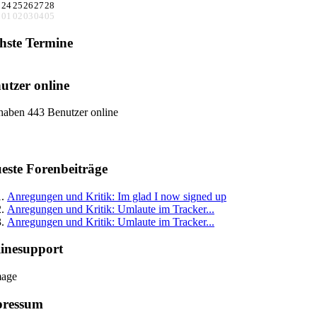
3
24
25
26
27
28
0
01
02
03
04
05
hste Termine
utzer online
haben 443 Benutzer online
este Forenbeiträge
Anregungen und Kritik: Im glad I now signed up
Anregungen und Kritik: Umlaute im Tracker...
Anregungen und Kritik: Umlaute im Tracker...
inesupport
pressum