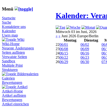
Menü
Kalender: Vera
Startseite
Suche
Kontaktiere uns
Kalender
Mittwoch 03 im Juni, 2026
Users map
«
»
Juni 2026 Europe/Berlin
Wiki
Montag
Dienstag
M
Wiki-Home
22
06/01
06/02
06/
Neueste Änderungen
23
06/08
06/09
06/
Seiten auflisten
24
06/15
06/16
06/
Verwaiste Seiten
25
06/22
06/23
06/
Sandbox
26
06/29
06/30
07/
Multiple Print
Strukturen
Bildergalerien
Galerien
Bewertungen
Artikel
Artikel-Home
Artikel auflisten
Bewertungen
Artikel einreichen