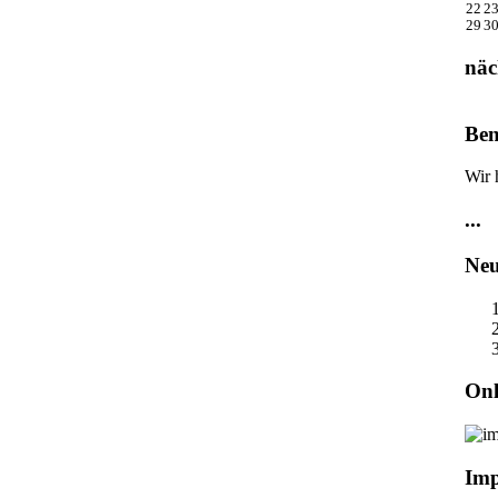
22
2
29
3
näc
Ben
Wir 
...
Neu
Onl
Im