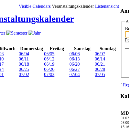
Visible Calendars
Veranstaltungskalender
Listenansicht
An
nstaltungskalender
A
Be
P
ittwoch
Donnerstag
Freitag
Samstag
Sonntag
03
06/04
06/05
06/06
06/07
10
06/11
06/12
06/13
06/14
17
06/18
06/19
06/20
06/21
24
06/25
06/26
06/27
06/28
01
07/02
07/03
07/04
07/05
[
Reg
Kal
M
D
01
0
08
0
15
1