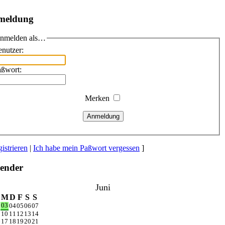
meldung
nmelden als…
nutzer:
aßwort:
Merken
Anmeldung
istrieren
|
Ich habe mein Paßwort vergessen
]
ender
Juni
M
D
F
S
S
03
2
04
05
06
07
9
10
11
12
13
14
6
17
18
19
20
21