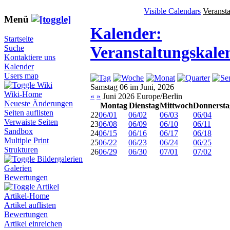
Visible Calendars
Veranst
Menü
Kalender:
Startseite
Veranstaltungskale
Suche
Kontaktiere uns
Kalender
Users map
Wiki
Samstag 06 im Juni, 2026
Wiki-Home
«
»
Juni 2026 Europe/Berlin
Neueste Änderungen
Montag
Dienstag
Mittwoch
Donnersta
Seiten auflisten
22
06/01
06/02
06/03
06/04
Verwaiste Seiten
23
06/08
06/09
06/10
06/11
Sandbox
24
06/15
06/16
06/17
06/18
Multiple Print
25
06/22
06/23
06/24
06/25
Strukturen
26
06/29
06/30
07/01
07/02
Bildergalerien
Galerien
Bewertungen
Artikel
Artikel-Home
Artikel auflisten
Bewertungen
Artikel einreichen