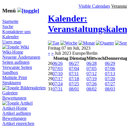
Visible Calendars
Veransta
Menü
Kalender:
Startseite
Veranstaltungskale
Suche
Kontaktiere uns
Kalender
Users map
Wiki
Freitag 07 im Juli, 2023
Wiki-Home
«
»
Juli 2023 Europe/Berlin
Neueste Änderungen
Montag
Dienstag
Mittwoch
Donnersta
Seiten auflisten
26
06/26
06/27
06/28
06/29
Verwaiste Seiten
27
07/03
07/04
07/05
07/06
Sandbox
28
07/10
07/11
07/12
07/13
Multiple Print
29
07/17
07/18
07/19
07/20
Strukturen
30
07/24
07/25
07/26
07/27
Bildergalerien
31
07/31
08/01
08/02
08/03
Galerien
Bewertungen
Artikel
Artikel-Home
Artikel auflisten
Bewertungen
Artikel einreichen