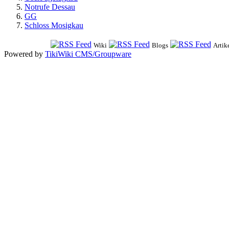
Notrufe Dessau
GG
Schloss Mosigkau
Wiki
Blogs
Artik
Powered by
TikiWiki CMS/Groupware