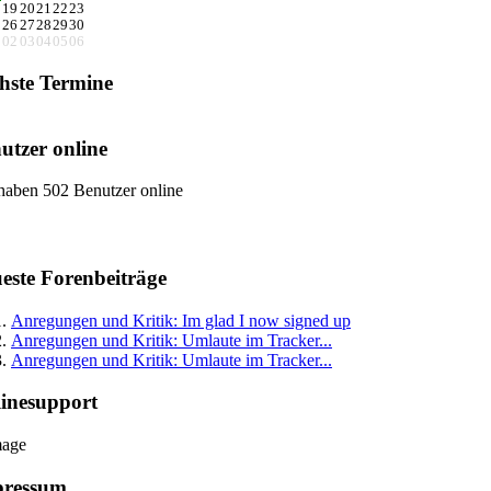
8
19
20
21
22
23
5
26
27
28
29
30
1
02
03
04
05
06
hste Termine
utzer online
haben 502 Benutzer online
este Forenbeiträge
Anregungen und Kritik: Im glad I now signed up
Anregungen und Kritik: Umlaute im Tracker...
Anregungen und Kritik: Umlaute im Tracker...
inesupport
pressum