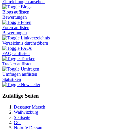
Einreichungen ansehen
Blogs
Blogs auflisten
Bewertungen
Foren
Foren auflisten
Bewertungen
Linkverzeichnis
Verzeichnis durchstöbern
FAQs
FAQs auflisten
Tracker
Tracker auflisten
Umfragen
Umfragen auflisten
Statistiken
Newsletter
Zufällige Seiten
Dessauer Marsch
Wallwitzburg
Startseite
GG
Notrufe Dessau