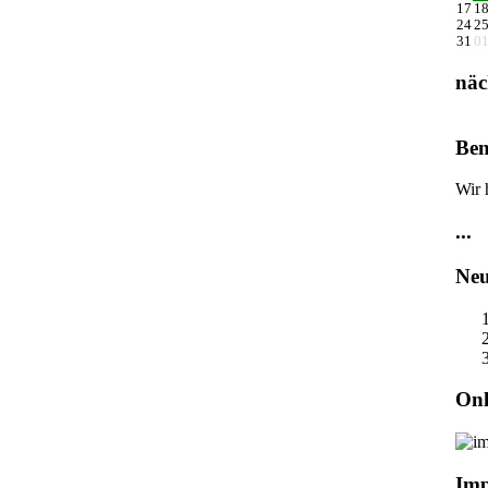
17
1
24
2
31
0
näc
Ben
Wir 
...
Neu
Onl
Im