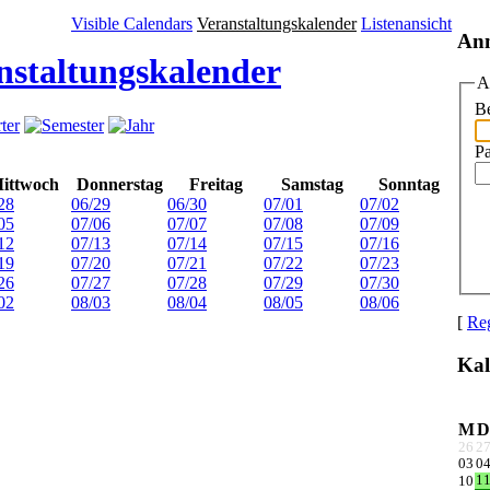
Visible Calendars
Veranstaltungskalender
Listenansicht
An
nstaltungskalender
A
Be
P
ittwoch
Donnerstag
Freitag
Samstag
Sonntag
28
06/29
06/30
07/01
07/02
05
07/06
07/07
07/08
07/09
12
07/13
07/14
07/15
07/16
19
07/20
07/21
07/22
07/23
26
07/27
07/28
07/29
07/30
02
08/03
08/04
08/05
08/06
[
Reg
Kal
M
D
26
2
03
0
1
10