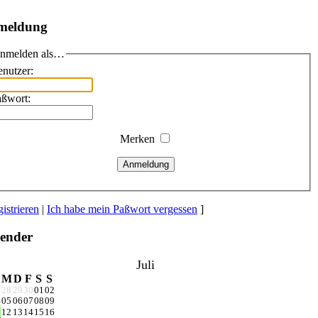
meldung
nmelden als…
nutzer:
aßwort:
Merken
Anmeldung
istrieren
|
Ich habe mein Paßwort vergessen
]
ender
Juli
M
D
F
S
S
7
28
29
30
01
02
4
05
06
07
08
09
1
12
13
14
15
16