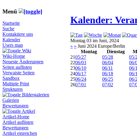
Menü
Kalender: Vera
Startseite
Suche
Kontaktiere uns
Kalender
Montag 03 im Juni, 2024
Users map
«
»
Juni 2024 Europe/Berlin
Wiki
Montag
Dienstag
M
Wiki-Home
21
05/27
05/28
05/
Neueste Änderungen
22
06/03
06/04
06/
Seiten auflisten
23
06/10
06/11
06/
Verwaiste Seiten
24
06/17
06/18
06/
Sandbox
25
06/24
06/25
06/
Multiple Print
26
07/01
07/02
07/
Strukturen
Bildergalerien
Galerien
Bewertungen
Artikel
Artikel-Home
Artikel auflisten
Bewertungen
Artikel einreichen