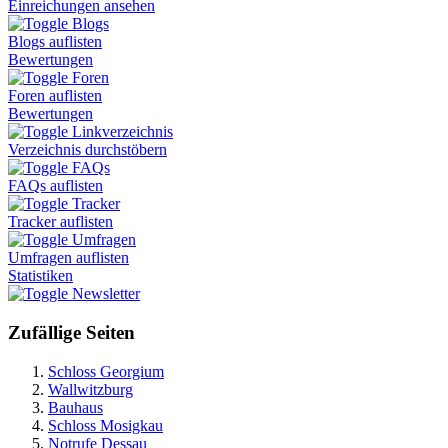
Einreichungen ansehen
Blogs
Blogs auflisten
Bewertungen
Foren
Foren auflisten
Bewertungen
Linkverzeichnis
Verzeichnis durchstöbern
FAQs
FAQs auflisten
Tracker
Tracker auflisten
Umfragen
Umfragen auflisten
Statistiken
Newsletter
Zufällige Seiten
Schloss Georgium
Wallwitzburg
Bauhaus
Schloss Mosigkau
Notrufe Dessau