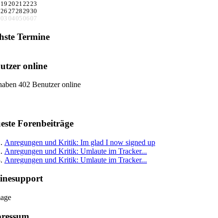
19
20
21
22
23
26
27
28
29
30
03
04
05
06
07
hste Termine
utzer online
haben 402 Benutzer online
este Forenbeiträge
Anregungen und Kritik: Im glad I now signed up
Anregungen und Kritik: Umlaute im Tracker...
Anregungen und Kritik: Umlaute im Tracker...
inesupport
ressum