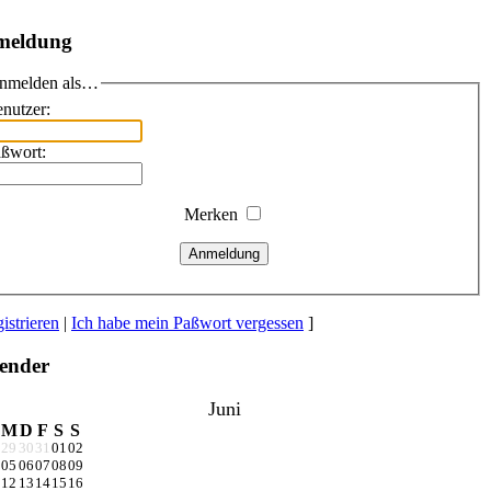
meldung
nmelden als…
nutzer:
ßwort:
Merken
Anmeldung
istrieren
|
Ich habe mein Paßwort vergessen
]
ender
Juni
M
D
F
S
S
29
30
31
01
02
05
06
07
08
09
12
13
14
15
16