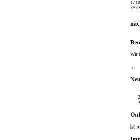
17
18
24
25
01
02
näc
Ben
Wir 
...
Neu
Onl
Imp