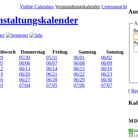
Visible Calendars
Veranstaltungskalender
Listenansicht
An
nstaltungskalender
A
Be
Pa
ittwoch
Donnerstag
Freitag
Samstag
Sonntag
29
05/30
05/31
06/01
06/02
05
06/06
06/07
06/08
06/09
12
06/13
06/14
06/15
06/16
19
06/20
06/21
06/22
06/23
26
06/27
06/28
06/29
06/30
03
07/04
07/05
07/06
07/07
[
Reg
Kal
M
D
27
28
03
04
10
11