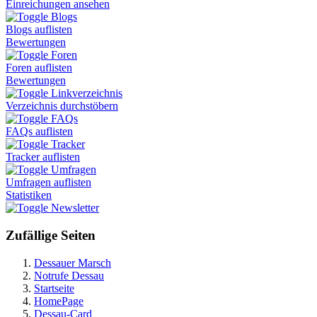
Einreichungen ansehen
Blogs
Blogs auflisten
Bewertungen
Foren
Foren auflisten
Bewertungen
Linkverzeichnis
Verzeichnis durchstöbern
FAQs
FAQs auflisten
Tracker
Tracker auflisten
Umfragen
Umfragen auflisten
Statistiken
Newsletter
Zufällige Seiten
Dessauer Marsch
Notrufe Dessau
Startseite
HomePage
Dessau-Card