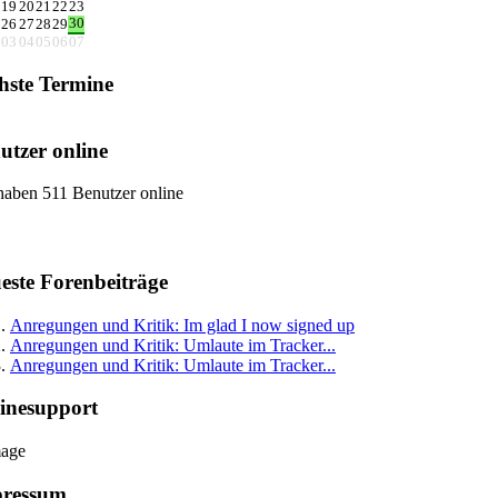
19
20
21
22
23
30
26
27
28
29
03
04
05
06
07
hste Termine
utzer online
haben 511 Benutzer online
este Forenbeiträge
Anregungen und Kritik: Im glad I now signed up
Anregungen und Kritik: Umlaute im Tracker...
Anregungen und Kritik: Umlaute im Tracker...
inesupport
ressum