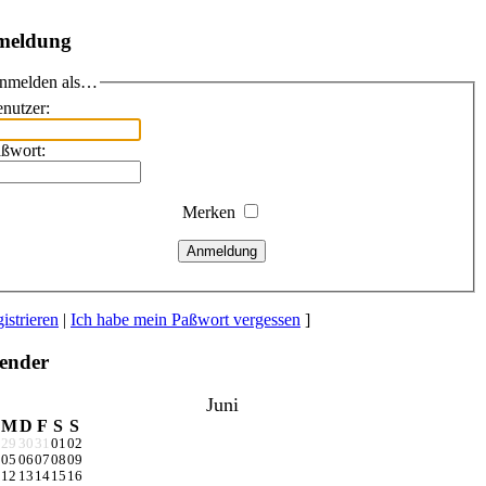
meldung
nmelden als…
nutzer:
ßwort:
Merken
Anmeldung
istrieren
|
Ich habe mein Paßwort vergessen
]
ender
Juni
M
D
F
S
S
29
30
31
01
02
05
06
07
08
09
12
13
14
15
16