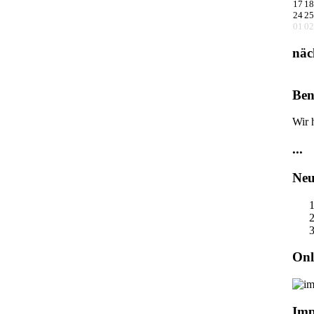
17
18
24
25
01
02
näc
Ben
Wir 
...
Neu
Onl
Imp