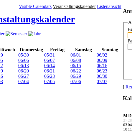
Visible Calendars
Veranstaltungskalender
Listenansicht
An
nstaltungskalender
A
Be
Pa
ittwoch
Donnerstag
Freitag
Samstag
Sonntag
29
05/30
05/31
06/01
06/02
05
06/06
06/07
06/08
06/09
12
06/13
06/14
06/15
06/16
19
06/20
06/21
06/22
06/23
26
06/27
06/28
06/29
06/30
03
07/04
07/05
07/06
07/07
[
Reg
Kal
M
D
27
28
03
04
10
11