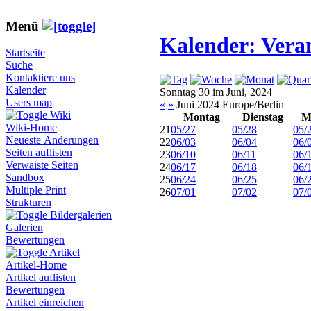
Menü
Kalender: Vera
Startseite
Suche
Kontaktiere uns
Kalender
Sonntag 30 im Juni, 2024
Users map
«
»
Juni 2024 Europe/Berlin
Wiki
Montag
Dienstag
M
Wiki-Home
21
05/27
05/28
05/
Neueste Änderungen
22
06/03
06/04
06/
Seiten auflisten
23
06/10
06/11
06/
Verwaiste Seiten
24
06/17
06/18
06/
Sandbox
25
06/24
06/25
06/
Multiple Print
26
07/01
07/02
07/
Strukturen
Bildergalerien
Galerien
Bewertungen
Artikel
Artikel-Home
Artikel auflisten
Bewertungen
Artikel einreichen