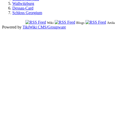
Wallwitzburg
Dessau-Card
Schloss Georgium
Wiki
Blogs
Artik
Powered by
TikiWiki CMS/Groupware