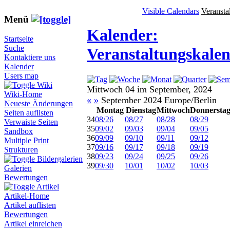
Visible Calendars
Veransta
Menü
Kalender:
Startseite
Suche
Veranstaltungskale
Kontaktiere uns
Kalender
Users map
Wiki
Mittwoch 04 im September, 2024
Wiki-Home
«
»
September 2024 Europe/Berlin
Neueste Änderungen
Montag
Dienstag
Mittwoch
Donnersta
Seiten auflisten
34
08/26
08/27
08/28
08/29
Verwaiste Seiten
35
09/02
09/03
09/04
09/05
Sandbox
36
09/09
09/10
09/11
09/12
Multiple Print
37
09/16
09/17
09/18
09/19
Strukturen
38
09/23
09/24
09/25
09/26
Bildergalerien
39
09/30
10/01
10/02
10/03
Galerien
Bewertungen
Artikel
Artikel-Home
Artikel auflisten
Bewertungen
Artikel einreichen