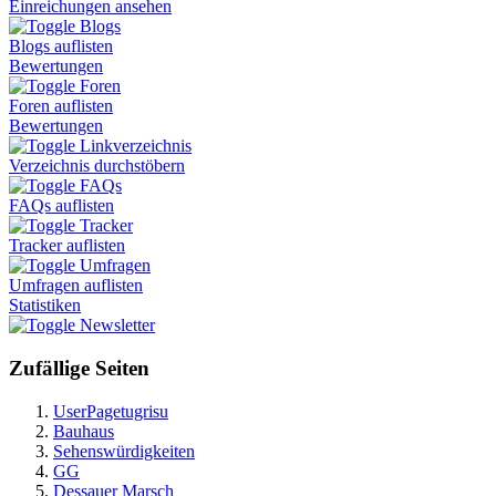
Einreichungen ansehen
Blogs
Blogs auflisten
Bewertungen
Foren
Foren auflisten
Bewertungen
Linkverzeichnis
Verzeichnis durchstöbern
FAQs
FAQs auflisten
Tracker
Tracker auflisten
Umfragen
Umfragen auflisten
Statistiken
Newsletter
Zufällige Seiten
UserPagetugrisu
Bauhaus
Sehenswürdigkeiten
GG
Dessauer Marsch