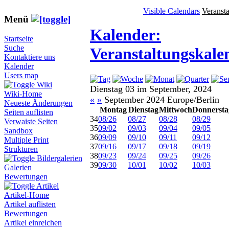
Visible Calendars
Veranst
Menü
Kalender:
Startseite
Suche
Veranstaltungskale
Kontaktiere uns
Kalender
Users map
Wiki
Dienstag 03 im September, 2024
Wiki-Home
«
»
September 2024 Europe/Berlin
Neueste Änderungen
Montag
Dienstag
Mittwoch
Donnersta
Seiten auflisten
34
08/26
08/27
08/28
08/29
Verwaiste Seiten
35
09/02
09/03
09/04
09/05
Sandbox
36
09/09
09/10
09/11
09/12
Multiple Print
37
09/16
09/17
09/18
09/19
Strukturen
38
09/23
09/24
09/25
09/26
Bildergalerien
39
09/30
10/01
10/02
10/03
Galerien
Bewertungen
Artikel
Artikel-Home
Artikel auflisten
Bewertungen
Artikel einreichen