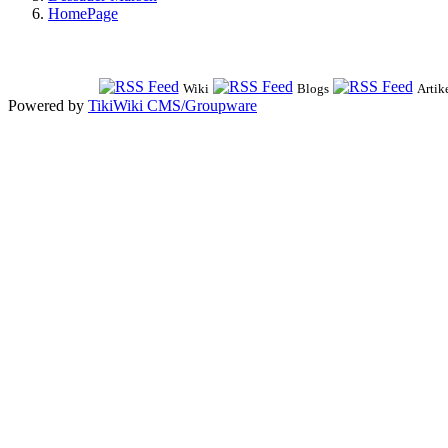
HomePage
Wiki
Blogs
Artik
Powered by
TikiWiki CMS/Groupware