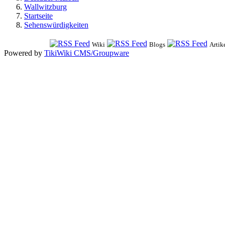
Wallwitzburg
Startseite
Sehenswürdigkeiten
Wiki
Blogs
Artik
Powered by
TikiWiki CMS/Groupware