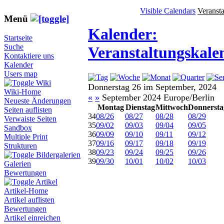
Visible Calendars
Veranst
Menü
Kalender:
Startseite
Suche
Veranstaltungskale
Kontaktiere uns
Kalender
Users map
Wiki
Donnerstag 26 im September, 2024
Wiki-Home
«
»
September 2024 Europe/Berlin
Neueste Änderungen
Montag
Dienstag
Mittwoch
Donnersta
Seiten auflisten
34
08/26
08/27
08/28
08/29
Verwaiste Seiten
35
09/02
09/03
09/04
09/05
Sandbox
36
09/09
09/10
09/11
09/12
Multiple Print
37
09/16
09/17
09/18
09/19
Strukturen
38
09/23
09/24
09/25
09/26
Bildergalerien
39
09/30
10/01
10/02
10/03
Galerien
Bewertungen
Artikel
Artikel-Home
Artikel auflisten
Bewertungen
Artikel einreichen