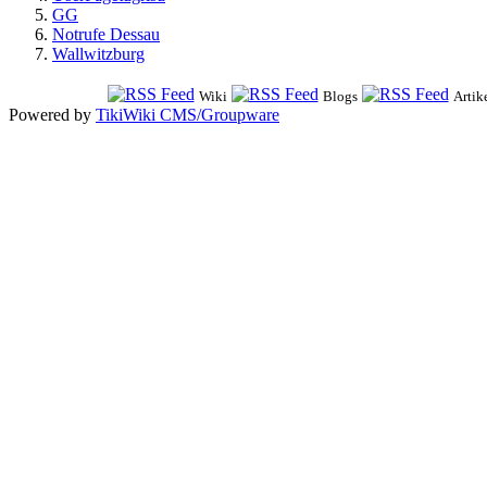
GG
Notrufe Dessau
Wallwitzburg
Wiki
Blogs
Artik
Powered by
TikiWiki CMS/Groupware