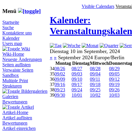
Visible Calendars
Veransta
Menü
Kalender:
Startseite
Suche
Veranstaltungskale
Kontaktiere uns
Kalender
Users map
Wiki
Dienstag 10 im September, 2024
Wiki-Home
«
»
September 2024 Europe/Berlin
Neueste Änderungen
Montag
Dienstag
Mittwoch
Donnersta
Seiten auflisten
34
08/26
08/27
08/28
08/29
Verwaiste Seiten
35
09/02
09/03
09/04
09/05
Sandbox
36
09/09
09/10
09/11
09/12
Multiple Print
37
09/16
09/17
09/18
09/19
Strukturen
38
09/23
09/24
09/25
09/26
Bildergalerien
39
09/30
10/01
10/02
10/03
Galerien
Bewertungen
Artikel
Artikel-Home
Artikel auflisten
Bewertungen
Artikel einreichen