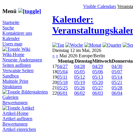
Visible Calendars
Veranst
Menü
Kalender:
Startseite
Veranstaltungskale
Suche
Kontaktiere uns
Kalender
Users map
Wiki
Dienstag 12 im Mai, 2026
Wiki-Home
«
»
Mai 2026 Europe/Berlin
Neueste Änderungen
Montag
Dienstag
Mittwoch
Donnersta
Seiten auflisten
17
04/27
04/28
04/29
04/30
Verwaiste Seiten
18
05/04
05/05
05/06
05/07
Sandbox
19
05/11
05/12
05/13
05/14
Multiple Print
20
05/18
05/19
05/20
05/21
Strukturen
21
05/25
05/26
05/27
05/28
Bildergalerien
22
06/01
06/02
06/03
06/04
Galerien
Bewertungen
Artikel
Artikel-Home
Artikel auflisten
Bewertungen
Artikel einreichen