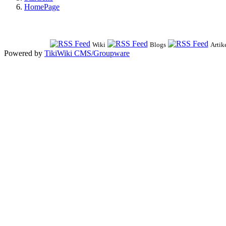
HomePage
Wiki
Blogs
Artik
Powered by
TikiWiki CMS/Groupware