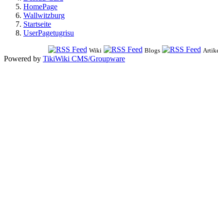
HomePage
Wallwitzburg
Startseite
UserPagetugrisu
Wiki
Blogs
Artik
Powered by
TikiWiki CMS/Groupware