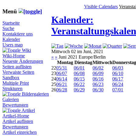
Visible Calendars
Veransta
Menü
Kalender:
Startseite
Veranstaltungskale
Suche
Kontaktiere uns
Kalender
Users map
Wiki
Mittwoch 02 im Juni, 2021
Wiki-Home
«
»
Juni 2021 Europe/Berlin
Neueste Änderungen
Montag
Dienstag
Mittwoch
Donnersta
Seiten auflisten
22
05/31
06/01
06/02
06/03
Verwaiste Seiten
23
06/07
06/08
06/09
06/10
Sandbox
24
06/14
06/15
06/16
06/17
Multiple Print
25
06/21
06/22
06/23
06/24
Strukturen
26
06/28
06/29
06/30
07/01
Bildergalerien
Galerien
Bewertungen
Artikel
Artikel-Home
Artikel auflisten
Bewertungen
Artikel einreichen