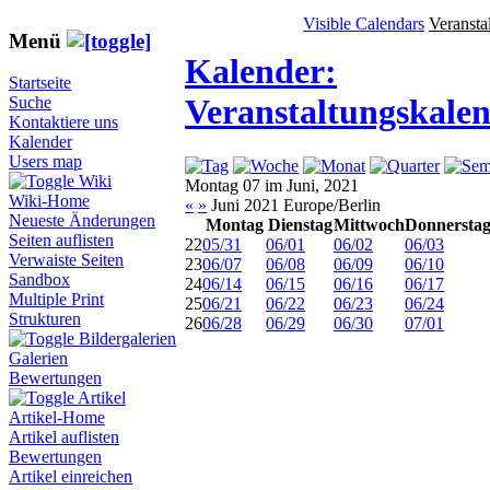
Visible Calendars
Veransta
Menü
Kalender:
Startseite
Veranstaltungskale
Suche
Kontaktiere uns
Kalender
Users map
Wiki
Montag 07 im Juni, 2021
Wiki-Home
«
»
Juni 2021 Europe/Berlin
Neueste Änderungen
Montag
Dienstag
Mittwoch
Donnersta
Seiten auflisten
22
05/31
06/01
06/02
06/03
Verwaiste Seiten
23
06/07
06/08
06/09
06/10
Sandbox
24
06/14
06/15
06/16
06/17
Multiple Print
25
06/21
06/22
06/23
06/24
Strukturen
26
06/28
06/29
06/30
07/01
Bildergalerien
Galerien
Bewertungen
Artikel
Artikel-Home
Artikel auflisten
Bewertungen
Artikel einreichen