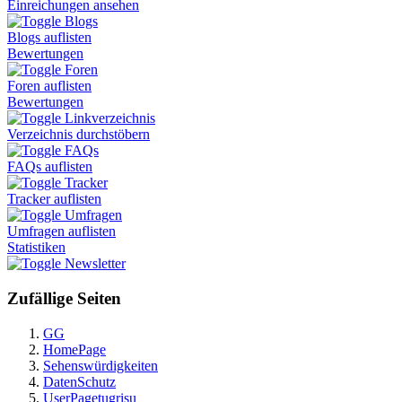
Einreichungen ansehen
Blogs
Blogs auflisten
Bewertungen
Foren
Foren auflisten
Bewertungen
Linkverzeichnis
Verzeichnis durchstöbern
FAQs
FAQs auflisten
Tracker
Tracker auflisten
Umfragen
Umfragen auflisten
Statistiken
Newsletter
Zufällige Seiten
GG
HomePage
Sehenswürdigkeiten
DatenSchutz
UserPagetugrisu