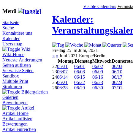
Visible Calendars
Veranst
Menü
Kalender:
Startseite
Veranstaltungskale
Suche
Kontaktiere uns
Kalender
Users map
Wiki
Freitag 25 im Juni, 2021
Wiki-Home
«
»
Juni 2021 Europe/Berlin
Neueste Änderungen
Montag
Dienstag
Mittwoch
Donnersta
Seiten auflisten
22
05/31
06/01
06/02
06/03
Verwaiste Seiten
23
06/07
06/08
06/09
06/10
Sandbox
24
06/14
06/15
06/16
06/17
Multiple Print
25
06/21
06/22
06/23
06/24
Strukturen
26
06/28
06/29
06/30
07/01
Bildergalerien
Galerien
Bewertungen
Artikel
Artikel-Home
Artikel auflisten
Bewertungen
Artikel einreichen