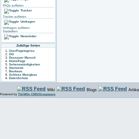
FAQs auflisten
Tracker
Tracker auflisten
Umfragen
Umfragen auflisten
Statistiken
Newsletter
Zufällige Seiten
UserPagetugrisu
GG
Dessauer Marsch
HomePage
Sehenswürdigkeiten
Startseite
Bauhaus
Schloss Mosigkau
DatenSchutz
Wiki
Blogs
Artike
Powered by
TikiWiki CMS/Groupware