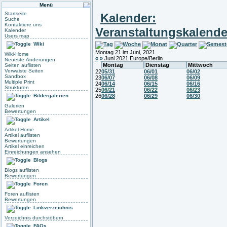
Menü
Startseite
Kalender:
Suche
Kontaktiere uns
Veranstaltungskalende
Kalender
Users map
Wiki
Montag 21 im Juni, 2021
Wiki-Home
«
»
Juni 2021 Europe/Berlin
Neueste Änderungen
Montag
Dienstag
Mittwoch
Seiten auflisten
Verwaiste Seiten
22
05/31
06/01
06/02
Sandbox
23
06/07
06/08
06/09
Multiple Print
24
06/14
06/15
06/16
Strukturen
25
06/21
06/22
06/23
Bildergalerien
26
06/28
06/29
06/30
Galerien
Bewertungen
Artikel
Artikel-Home
Artikel auflisten
Bewertungen
Artikel einreichen
Einreichungen ansehen
Blogs
Blogs auflisten
Bewertungen
Foren
Foren auflisten
Bewertungen
Linkverzeichnis
Verzeichnis durchstöbern
FAQs