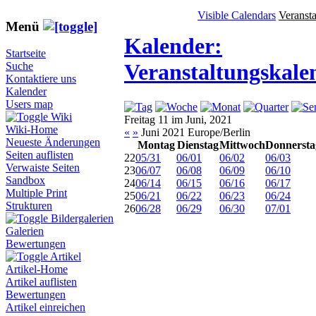
Visible Calendars
Veranst
Menü
Kalender:
Startseite
Veranstaltungskale
Suche
Kontaktiere uns
Kalender
Users map
Wiki
Freitag 11 im Juni, 2021
Wiki-Home
«
»
Juni 2021 Europe/Berlin
Neueste Änderungen
Montag
Dienstag
Mittwoch
Donnersta
Seiten auflisten
22
05/31
06/01
06/02
06/03
Verwaiste Seiten
23
06/07
06/08
06/09
06/10
Sandbox
24
06/14
06/15
06/16
06/17
Multiple Print
25
06/21
06/22
06/23
06/24
Strukturen
26
06/28
06/29
06/30
07/01
Bildergalerien
Galerien
Bewertungen
Artikel
Artikel-Home
Artikel auflisten
Bewertungen
Artikel einreichen