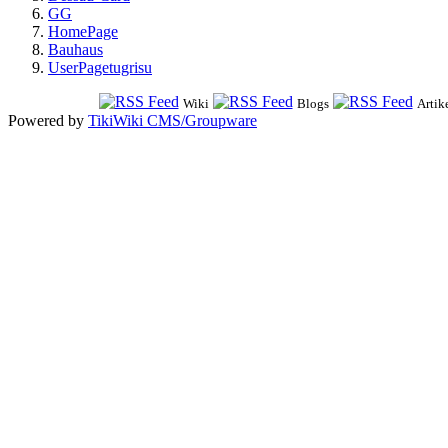
GG
HomePage
Bauhaus
UserPagetugrisu
Wiki
Blogs
Artik
Powered by
TikiWiki CMS/Groupware