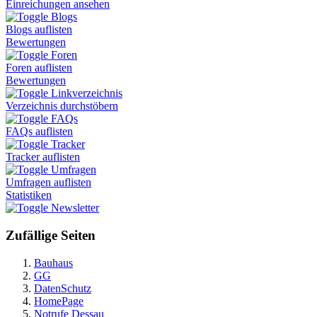
Einreichungen ansehen
Blogs
Blogs auflisten
Bewertungen
Foren
Foren auflisten
Bewertungen
Linkverzeichnis
Verzeichnis durchstöbern
FAQs
FAQs auflisten
Tracker
Tracker auflisten
Umfragen
Umfragen auflisten
Statistiken
Newsletter
Zufällige Seiten
Bauhaus
GG
DatenSchutz
HomePage
Notrufe Dessau