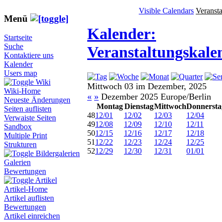
Visible Calendars
Veranst
Menü
Kalender:
Startseite
Suche
Veranstaltungskale
Kontaktiere uns
Kalender
Users map
Wiki
Mittwoch 03 im Dezember, 2025
Wiki-Home
«
»
Dezember 2025 Europe/Berlin
Neueste Änderungen
Montag
Dienstag
Mittwoch
Donnersta
Seiten auflisten
48
12/01
12/02
12/03
12/04
Verwaiste Seiten
49
12/08
12/09
12/10
12/11
Sandbox
50
12/15
12/16
12/17
12/18
Multiple Print
51
12/22
12/23
12/24
12/25
Strukturen
52
12/29
12/30
12/31
01/01
Bildergalerien
Galerien
Bewertungen
Artikel
Artikel-Home
Artikel auflisten
Bewertungen
Artikel einreichen