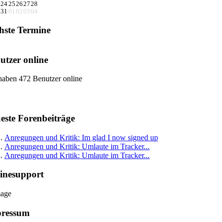
24
25
26
27
28
31
01
02
03
04
hste Termine
utzer online
haben 472 Benutzer online
este Forenbeiträge
Anregungen und Kritik: Im glad I now signed up
Anregungen und Kritik: Umlaute im Tracker...
Anregungen und Kritik: Umlaute im Tracker...
inesupport
ressum