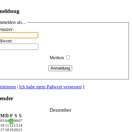
meldung
nmelden als…
nutzer:
ßwort:
Merken
Anmeldung
istrieren
|
Ich habe mein Paßwort vergessen
]
ender
Dezember
M
D
F
S
S
05
03
04
06
07
10
11
12
13
14
17
18
19
20
21