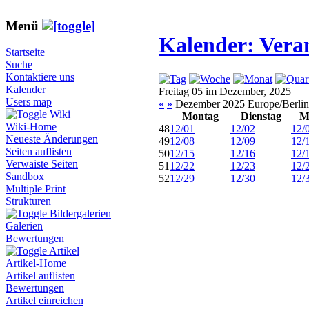
Menü
Kalender: Vera
Startseite
Suche
Kontaktiere uns
Kalender
Freitag 05 im Dezember, 2025
Users map
«
»
Dezember 2025 Europe/Berlin
Wiki
Montag
Dienstag
M
Wiki-Home
48
12/01
12/02
12/
Neueste Änderungen
49
12/08
12/09
12/
Seiten auflisten
50
12/15
12/16
12/
Verwaiste Seiten
51
12/22
12/23
12/
Sandbox
52
12/29
12/30
12/
Multiple Print
Strukturen
Bildergalerien
Galerien
Bewertungen
Artikel
Artikel-Home
Artikel auflisten
Bewertungen
Artikel einreichen