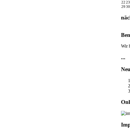
22
23
29
30
näc
Ben
Wir 
...
Neu
Onl
Imp