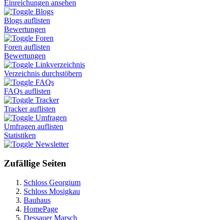
Einreichungen ansehen
Blogs
Blogs auflisten
Bewertungen
Foren
Foren auflisten
Bewertungen
Linkverzeichnis
Verzeichnis durchstöbern
FAQs
FAQs auflisten
Tracker
Tracker auflisten
Umfragen
Umfragen auflisten
Statistiken
Newsletter
Zufällige Seiten
Schloss Georgium
Schloss Mosigkau
Bauhaus
HomePage
Dessauer Marsch